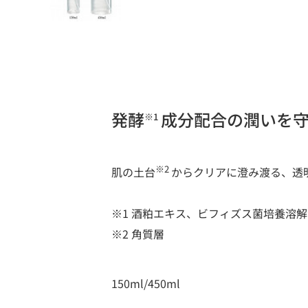
発酵
成分配合の潤いを守
※1
※2
肌の土台
からクリアに澄み渡る、透
※1 酒粕エキス、ビフィズス菌培養溶解
※2 角質層
150ml/450ml