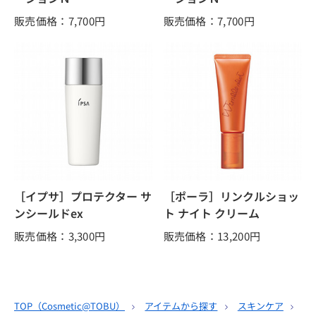
販売価格：7,700
円
販売価格：7,700
円
［イプサ］プロテクター サ
［ポーラ］リンクルショッ
ンシールドex
ト ナイト クリーム
販売価格：3,300
円
販売価格：13,200
円
TOP（
Cosmetic@TOBU
）
アイテムから探す
スキンケア
ク