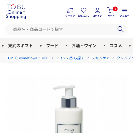
0
クーポン
お気に入り
ログイン
カート
メニュー
東武のギフト
フード
お酒・ワイン
コスメ
TOP（
Cosmetic@TOBU
）
アイテムから探す
スキンケア
クレンジ