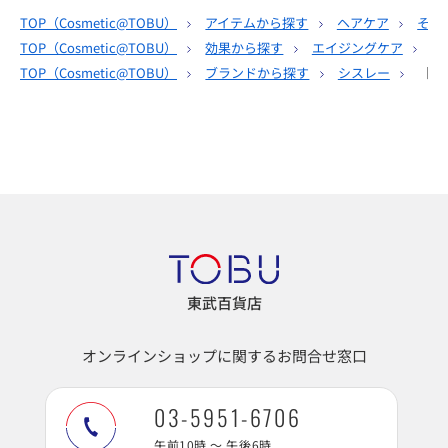
TOP（
Cosmetic@TOBU
）
アイテムから探す
ヘアケア
その
TOP（
Cosmetic@TOBU
）
効果から探す
エイジングケア
そ
TOP（
Cosmetic@TOBU
）
ブランドから探す
シスレー
［シ
東武百貨店
オンラインショップに関するお問合せ窓口
03-5951-6706
午前10時 ～ 午後6時