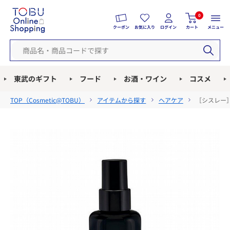
0
クーポン
お気に入り
ログイン
カート
メニュー
東武のギフト
フード
お酒・ワイン
コスメ
TOP（
Cosmetic@TOBU
）
アイテムから探す
ヘアケア
［シスレー］