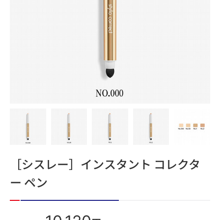
［シスレー］インスタント コレクタ
ー ペン