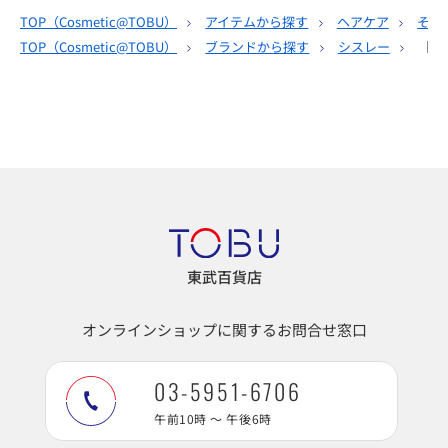
TOP（
Cosmetic@TOBU
）
アイテムから探す
ヘアケア
その
TOP（
Cosmetic@TOBU
）
ブランドから探す
シスレー
［シ
東武百貨店
オンラインショップに関するお問合せ窓口
03-5951-6706
午前10時 ～ 午後6時