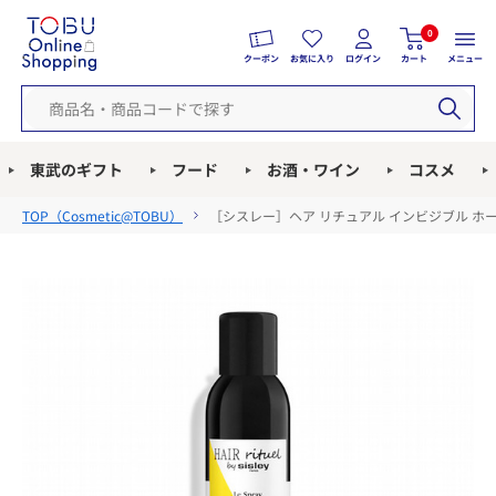
0
クーポン
お気に入り
ログイン
カート
メニュー
東武のギフト
フード
お酒・ワイン
コスメ
TOP（
Cosmetic@TOBU
）
［シスレー］ヘア リチュアル インビジブル ホ