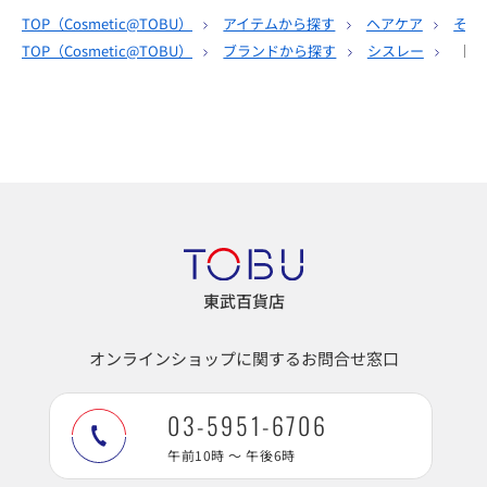
TOP（
Cosmetic@TOBU
）
アイテムから探す
ヘアケア
その
TOP（
Cosmetic@TOBU
）
ブランドから探す
シスレー
［シ
東武百貨店
オンラインショップに関するお問合せ窓口
03-5951-6706
午前10時 ～ 午後6時