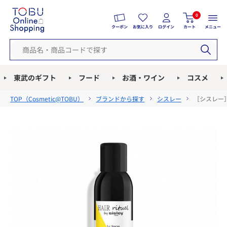
0
クーポン
お気に入り
ログイン
カート
メニュー
東武のギフト
フード
お酒・ワイン
コスメ
TOP（
Cosmetic@TOBU
）
ブランドから探す
シスレー
［シスレー］