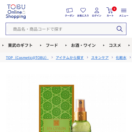
0
クーポン
お気に入り
ログイン
カート
メニュー
東武のギフト
フード
お酒・ワイン
コスメ
TOP（
Cosmetic@TOBU
）
アイテムから探す
スキンケア
化粧水