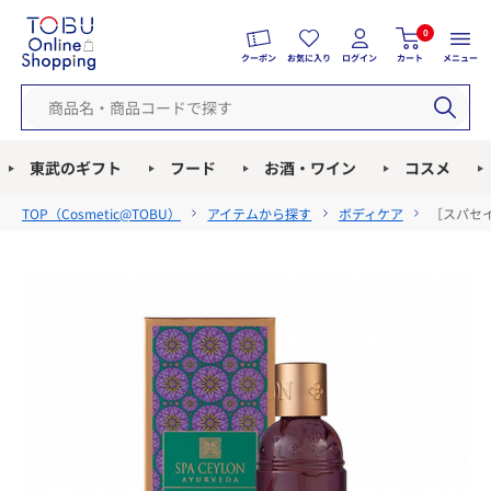
0
クーポン
お気に入り
ログイン
カート
メニュー
東武のギフト
フード
お酒・ワイン
コスメ
TOP（
Cosmetic@TOBU
）
アイテムから探す
ボディケア
［スパセイ