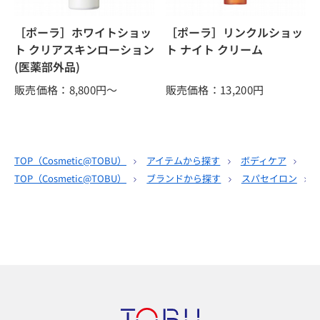
［ポーラ］ホワイトショッ
［ポーラ］リンクルショッ
ト クリアスキンローション
ト ナイト クリーム
(医薬部外品)
販売価格：8,800
円～
販売価格：13,200
円
TOP（
Cosmetic@TOBU
）
アイテムから探す
ボディケア
マ
TOP（
Cosmetic@TOBU
）
ブランドから探す
スパセイロン