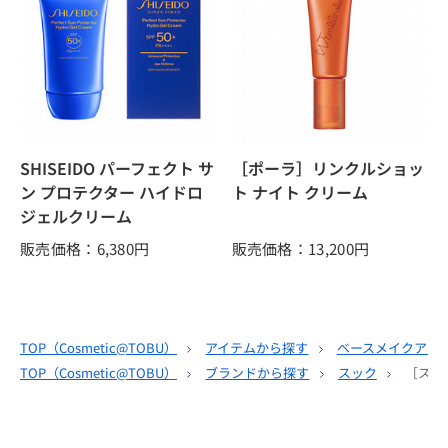
SHISEIDO パーフェクト サ
［ポーラ］リンクルショッ
ン プロテクター ハイドロ
ト ナイト クリーム
ジェルクリーム
販売価格：6,380
円
販売価格：13,200
円
TOP（
Cosmetic@TOBU
）
アイテムから探す
ベースメイクアッ
TOP（
Cosmetic@TOBU
）
ブランドから探す
スック
［スッ