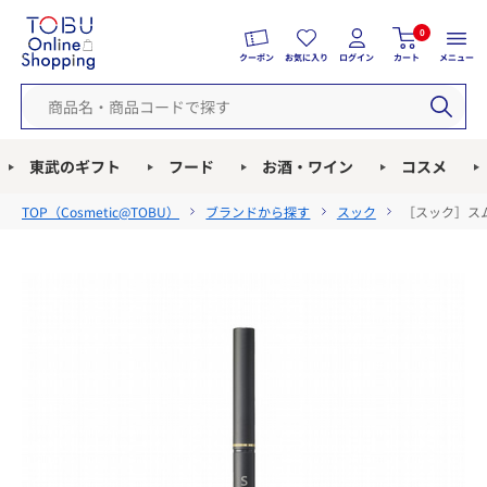
0
クーポン
お気に入り
ログイン
カート
メニュー
東武のギフト
フード
お酒・ワイン
コスメ
TOP（
Cosmetic@TOBU
）
ブランドから探す
スック
［スック］スム