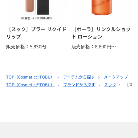
［スック］ブラー リクイド
［ポーラ］リンクルショッ
リップ
ト ローション
販売価格：5,830
円
販売価格：8,800
円～
TOP（
Cosmetic@TOBU
）
アイテムから探す
メイクアップ
TOP（
Cosmetic@TOBU
）
ブランドから探す
スック
［スッ