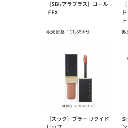
［SBI/アラプラス］ゴール
［
ドEX
ド
ト
販売価格：11,880
円
販
［スック］ブラー リクイド
S
リップ
ン