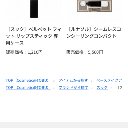
［スック］ベルベット フィ
［ルナソル］シームレスコ
ット リップスティック 専
ンシーリングコンパクト
用ケース
販売価格：1,210
円
販売価格：5,500
円
TOP（
Cosmetic@TOBU
）
アイテムから探す
ベースメイクアッ
TOP（
Cosmetic@TOBU
）
ブランドから探す
スック
［スッ