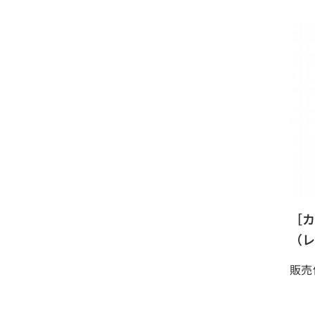
［カ
（レ
販売