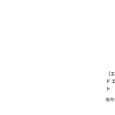
［エ
ド 
ト 
販売