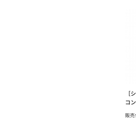
［シ
コン
販売