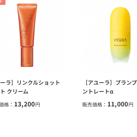
ーラ］リンクルショット
［アユーラ］プラン
ト クリーム
ントレートα
13,200
11,000
価格：
円
販売価格：
円