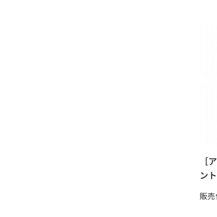
［ア
ント
販売