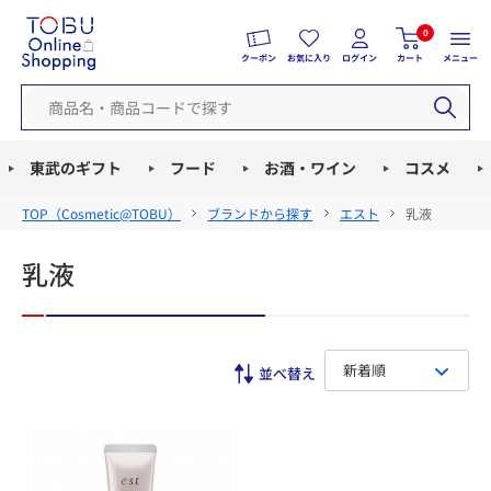
0
クーポン
お気に入り
ログイン
カート
メニュー
東武のギフト
フード
お酒・ワイン
コスメ
TOP（
Cosmetic@TOBU
）
ブランドから探す
エスト
乳液
乳液
新着順