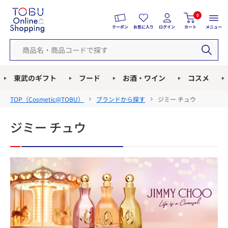
0
クーポン
お気に入り
ログイン
カート
メニュー
東武のギフト
フード
お酒・ワイン
コスメ
TOP（
Cosmetic@TOBU
）
ブランドから探す
ジミー チュウ
ジミー チュウ