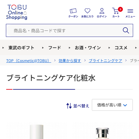
0
クーポン
お気に入り
ログイン
カート
メニュー
東武のギフト
フード
お酒・ワイン
コスメ
TOP（
Cosmetic@TOBU
）
効果から探す
ブライトニングケア
ブラ
ブライトニングケア化粧水
価格が高い順