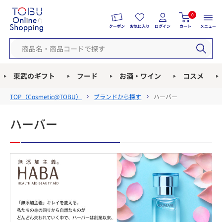
0
クーポン
お気に入り
ログイン
カート
メニュー
東武のギフト
フード
お酒・ワイン
コスメ
TOP（
Cosmetic@TOBU
）
ブランドから探す
ハーバー
ハーバー