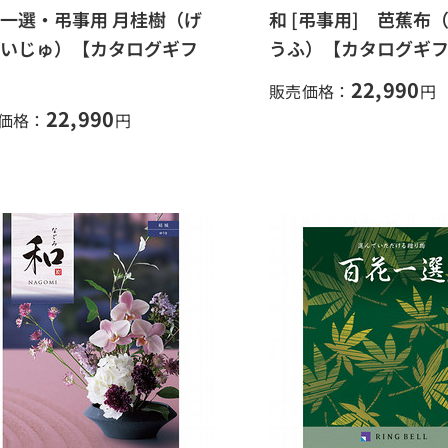
一選・弔事用 月桂樹（げ
和 [弔事用] 芭蕉布
いじゅ）【カタログギフ
うふ）【カタログギ
22,990
販売価格：
円
22,990
価格：
円