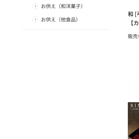
お供え（和洋菓子）
和 
お供え（他食品）
【カ
販売