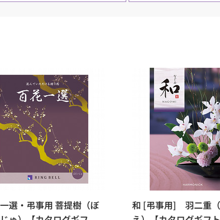
一選・弔事用 菩提樹（ぼ
和 [弔事用] 羽二重
じゅ）【カタログギフ
え）【カタログギフ