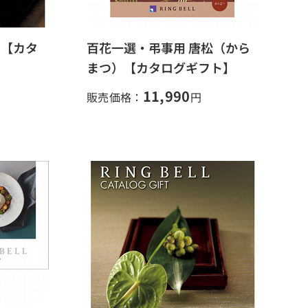
）【カタ
百花一選・弔事用 唐松（から
まつ）【カタログギフト】
11,990
販売価格：
円