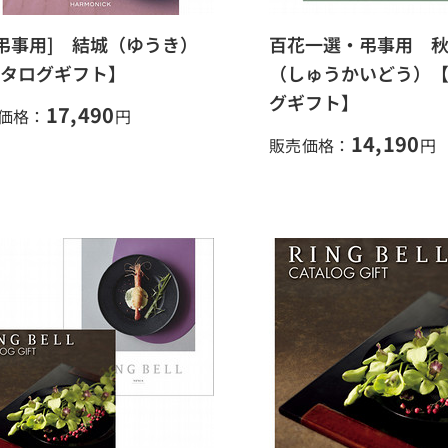
[弔事用] 結城（ゆうき）
百花一選・弔事用 
タログギフト】
（しゅうかいどう）
グギフト】
17,490
価格：
円
14,190
販売価格：
円