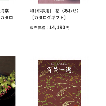
秋海棠
和 [弔事用] 袷（あわせ）
【カタロ
【カタログギフト】
14,190
販売価格：
円