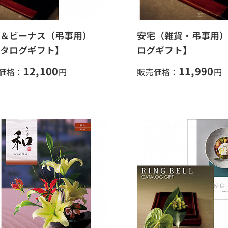
＆ビーナス（弔事用）
安宅（雑貨・弔事用
タログギフト】
ログギフト】
12,100
11,990
価格：
円
販売価格：
円