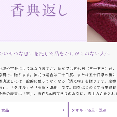
たいせつな想いを託した品を
かけがえのない人へ
地域や宗派により異なりますが、仏式では五七日（三十五日）忌、
忌明けに贈ります。神式の場合は三十日祭、または五十日祭の後に
香典返しには一般的に使ってなくなる「消え物」を贈ります。定番
苔」、「タオル」や「石鹸・洗剤」です。肉をはじめとする生鮮食
掛紙の表書は「志」、青白5本結びきりの水引に、喪主の姓を入れ
食品
タオル・寝具・洗剤