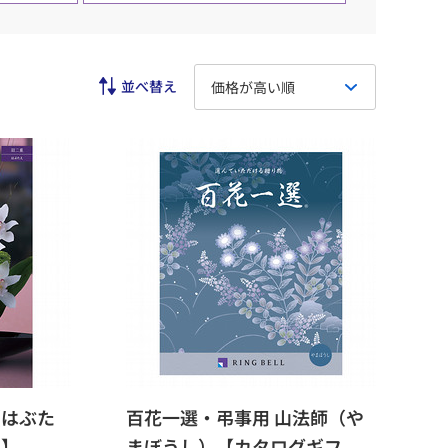
価格が高い順
（はぶた
百花一選・弔事用 山法師（や
ト】
まぼうし）【カタログギフ