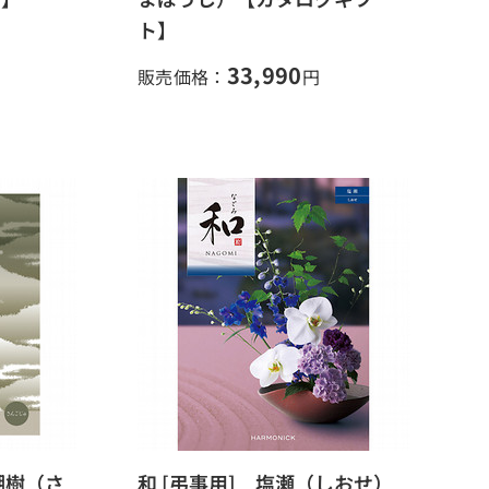
ト】
33,990
販売価格：
円
瑚樹（さ
和 [弔事用] 塩瀬（しおせ）