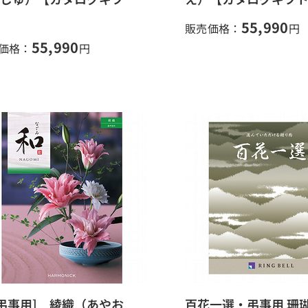
55,990
販売価格：
円
55,990
価格：
円
[弔事用] 綾織（あやお
百花一選・弔事用 珊