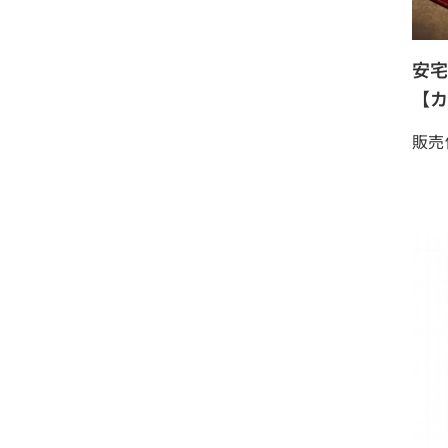
安宅
【カ
販売