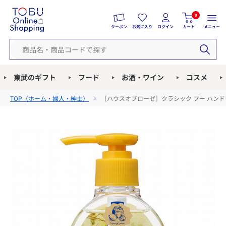
0
クーポン
お気に入り
ログイン
カート
メニュー
東武のギフト
フード
お酒・ワイン
コスメ
TOP（
ホーム・婦人・紳士
）
［ハウスオブローゼ］クラシック プー ハンド