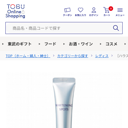
0
クーポン
お気に入り
ログイン
カート
メニュー
東武のギフト
フード
お酒・ワイン
コスメ
TOP（
ホーム・婦人・紳士
）
カテゴリーから探す
レディス
［ハウス