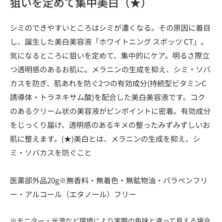
狙いを定めて集中美白（★）
シミのできやすいところはシミが濃くなる。その原因に着目
し、誕生した美白美容液「ホワイトニング スポッツ CT」。
気になるところに狙いを定めて、集中的にケア。明るさ際立
つ透明感のあるお肌に。メラニンの生成を抑え、シミ・ソバ
カスを防ぎ、肌あれを防ぐ2つの有効成分(持続型ビタミンC
誘導体・トラネキサム酸)を配合した美白美容液です。コク
のあるクリーム状の美容液がピンポイントに密着。有効成分
をじっくり届け、透明感のあるキメの整ったみずみずしいお
肌に整えます。(★)美白とは、メラニンの生成を抑え、シ
ミ・ソバカスを防ぐこと
医薬部外品20g※無香料・無着色・無鉱物油・パラベンフリ
ー・アルコール（エタノール）フリー
※モニター・光源など環境により実際の色味と違って見える場合