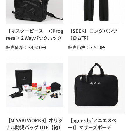
［マスターピース］＜Prog
［SEEK］ロングパンツ
ress＞２Wayバックパック
（ひざ下）
販売価格：39,600
円
販売価格：3,520
円
［MIYABI WORKS］オリジ
［agnes b.(アニエスベ
ナル防災バッグ OTE【約1
ー)］マザーズポーチ