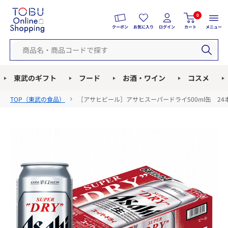
0
クーポン
お気に入り
ログイン
カート
メニュー
東武のギフト
フード
お酒・ワイン
コスメ
TOP（
東武の食品
）
［アサヒビール］アサヒスーパードライ500ml缶 24