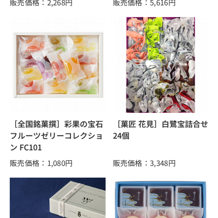
販売価格：2,268
円
販売価格：5,616
円
［全国銘菓撰］彩果の宝石
［菓匠 花見］白鷺宝詰合せ
フルーツゼリーコレクショ
24個
ン FC101
販売価格：1,080
円
販売価格：3,348
円