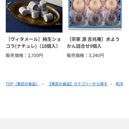
［ヴィタメール］純生ショ
［宗家 源 吉兆庵］水よう
コラ(ナチュレ)〔18個入〕
かん詰合せ9個入
販売価格：2,700
円
販売価格：3,240
円
TOP（
東武の食品
）
【東武の食品】カテゴリーから探す
和洋酒