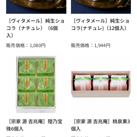
［ヴィタメール］純生ショ
［ヴィタメール］純生ショ
コラ（ナチュレ）〔6個
コラ(ナチュレ)〔12個入〕
入〕
販売価格：1,080
円
販売価格：1,944
円
［宗家 源 吉兆庵］陸乃宝
［宗家 源 吉兆庵］桃泉果3
珠6個入
個入