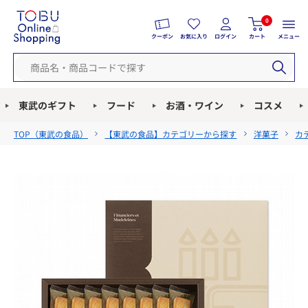
0
クーポン
お気に入り
ログイン
カート
メニュー
東武のギフト
フード
お酒・ワイン
コスメ
TOP（
東武の食品
）
【東武の食品】カテゴリーから探す
洋菓子
カ