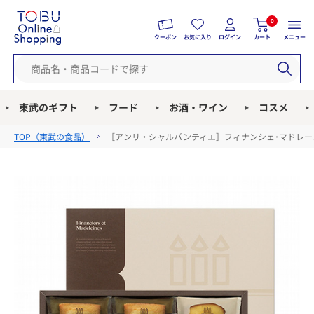
0
クーポン
お気に入り
ログイン
カート
メニュー
東武のギフト
フード
お酒・ワイン
コスメ
TOP（
東武の食品
）
［アンリ・シャルパンティエ］フィナンシェ･マドレーヌ