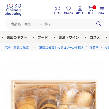
0
クーポン
お気に入り
ログイン
カート
メニュー
東武のギフト
フード
お酒・ワイン
コスメ
TOP（
東武の食品
）
【東武の食品】カテゴリーから探す
洋菓子
カ