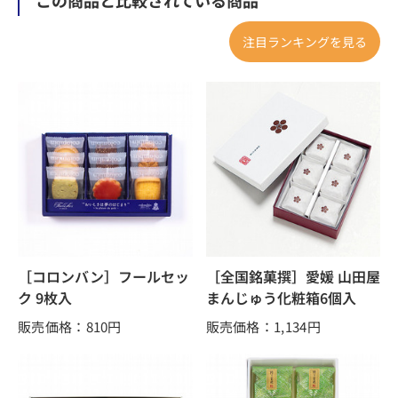
注目ランキングを見る
［コロンバン］フールセッ
［全国銘菓撰］愛媛 山田屋
ク 9枚入
まんじゅう化粧箱6個入
販売価格：810
円
販売価格：1,134
円