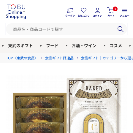
0
クーポン
お気に入り
ログイン
カート
メニュー
東武のギフト
フード
お酒・ワイン
コスメ
TOP（
東武の食品
）
食品ギフト好適品
食品ギフト｜カテゴリーから選