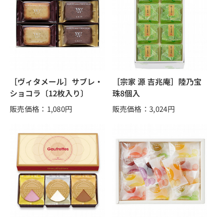
［ヴィタメール］サブレ・
［宗家 源 吉兆庵］陸乃宝
ショコラ〔12枚入り〕
珠8個入
販売価格：1,080
円
販売価格：3,024
円