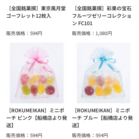
［全国銘菓撰］東京風月堂
［全国銘菓撰］彩果の宝石
ゴーフレット12枚入
フルーツゼリーコレクショ
ン FC101
販売価格：594
円
販売価格：1,080
円
［ROKUMEIKAN］ミニポ
［ROKUMEIKAN］ミニポ
ーチ ピンク【船橋店より発
ーチ ブルー【船橋店より発
送】
送】
販売価格：594
円
販売価格：594
円