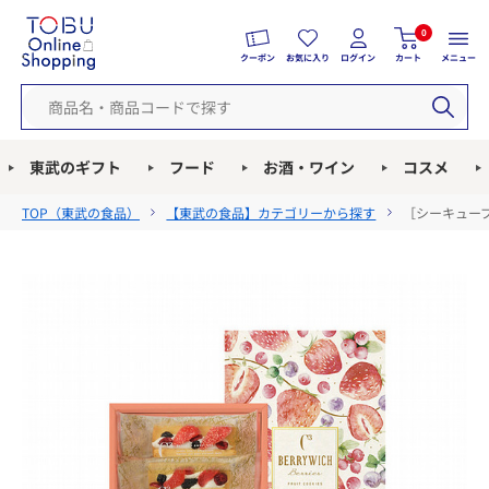
0
クーポン
お気に入り
ログイン
カート
メニュー
東武のギフト
フード
お酒・ワイン
コスメ
TOP（
東武の食品
）
【東武の食品】カテゴリーから探す
［シーキューブ