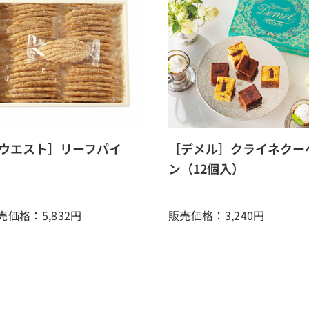
ウエスト］リーフパイ
［デメル］クライネクー
ン（12個入）
売価格：5,832
円
販売価格：3,240
円