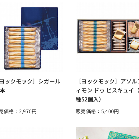
ヨックモック］シガール
［ヨックモック］アソル
0本
ィモン ドゥ ビスキュイ（
種52個入）
売価格：2,970
円
販売価格：5,400
円