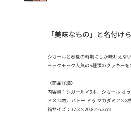
「美味なもの」と名付け
シガールと春夏の時期にしか味わえな
ヨックモック人気の6種類のクッキーを
〈商品詳細〉
内容量：シガール×6本、シガール オゥ
ド×14枚、バトー ドゥ マカダミア×8
箱サイズ：32.3×20.8×6.3cm