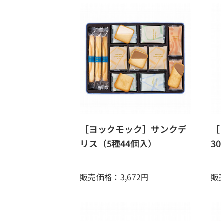
［ヨックモック］サンクデ
［
リス（5種44個入）
3
販売価格：3,672
円
販