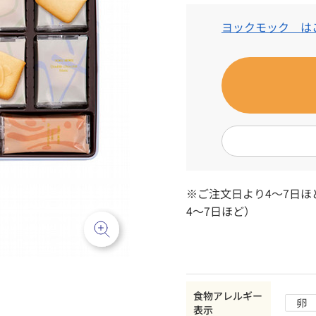
ヨックモック は
※ご注文日より4～7日
4～7日ほど）
食物アレルギー
表示