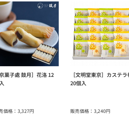
京菓子處 鼓月］花洛 12
［文明堂東京］カステラ
入
20個入
売価格：3,327
円
販売価格：3,240
円