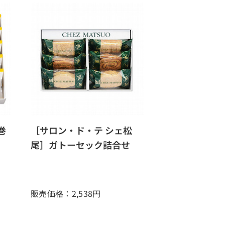
巻
［サロン・ド・テ シェ松
尾］ガトーセック詰合せ
販売価格：2,538
円