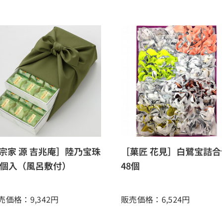
宗家 源 吉兆庵］陸乃宝珠
［菓匠 花見］白鷺宝詰合
4個入（風呂敷付）
48個
売価格：9,342
円
販売価格：6,524
円