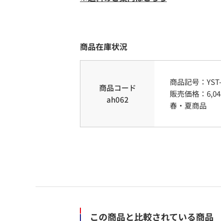
商品在庫状況
商品記号：
YST
商品コード
販売価格：
6,04
ah062
春・夏商品
この商品と比較されている商品