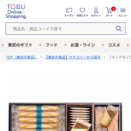
0
クーポン
お気に入り
ログイン
カート
メニュー
東武のギフト
フード
お酒・ワイン
コスメ
TOP（
東武の食品
）
【東武の食品】カテゴリーから探す
［ヨックモック