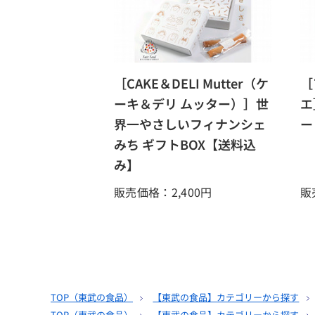
［CAKE＆DELI Mutter（ケ
［
ーキ＆デリ ムッター）］世
エ
界一やさしいフィナンシェ
ー
みち ギフトBOX【送料込
み】
販売価格：2,400
円
販
TOP（
東武の食品
）
【東武の食品】カテゴリーから探す
TOP（
東武の食品
）
【東武の食品】カテゴリーから探す