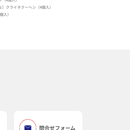
ル］クライネクーヘン（4個入）
個入）
問
問合せフォーム