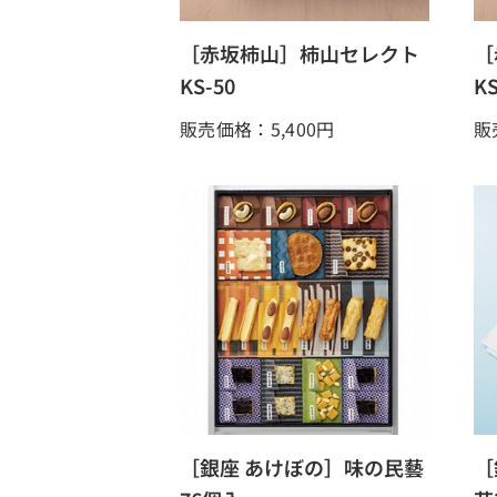
［赤坂柿山］柿山セレクト
［
KS-50
KS
販売価格：5,400
円
販
［銀座 あけぼの］味の民藝
［