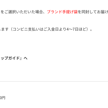
）をご選択いただいた場合、
ブランド手提げ袋
を同封してお届
します（コンビニ支払いはご入金日より4～7日ほど）。
ョップガイド』へ
0
円