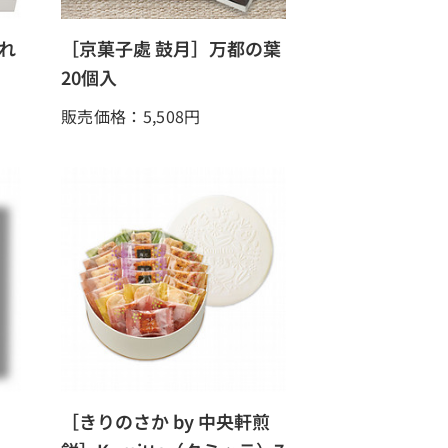
れ
［京菓子處 鼓月］万都の葉
20個入
販売価格：5,508
円
［きりのさか by 中央軒煎