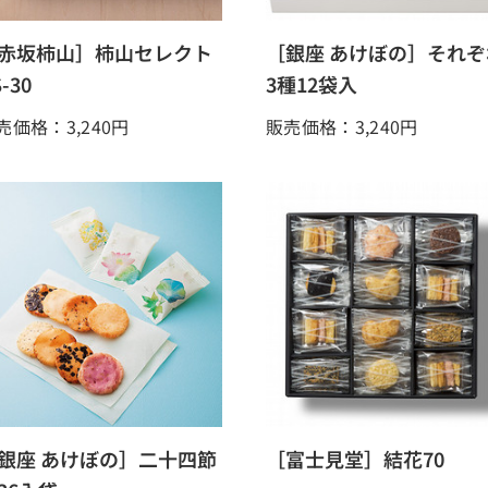
赤坂柿山］柿山セレクト
［銀座 あけぼの］それぞ
-30
3種12袋入
売価格：3,240
円
販売価格：3,240
円
銀座 あけぼの］二十四節
［富士見堂］結花70