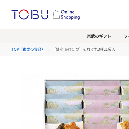
東武のギフト
フ
TOP（
東武の食品
）
［銀座 あけぼの］それぞれ3種21袋入