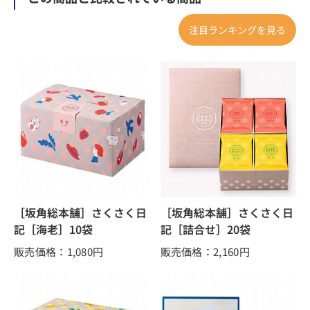
注目ランキングを見る
［坂角総本舗］さくさく日
［坂角総本舗］さくさく日
記［海老］10袋
記［詰合せ］20袋
販売価格：1,080
円
販売価格：2,160
円