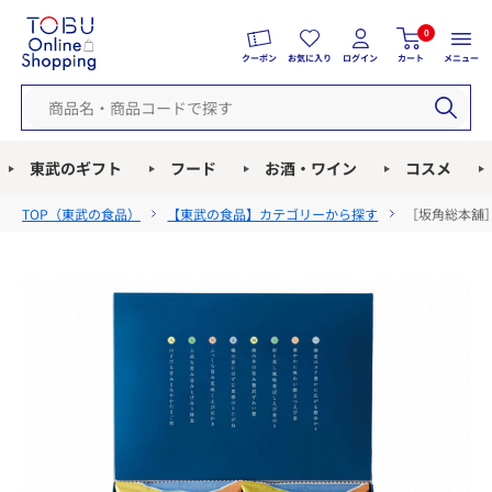
0
クーポン
お気に入り
ログイン
カート
メニュー
東武のギフト
フード
お酒・ワイン
コスメ
TOP（
東武の食品
）
【東武の食品】カテゴリーから探す
［坂角総本舖］