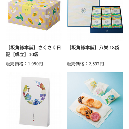
［坂角総本舗］さくさく日
［坂角総本舖］八樂 18袋
記［帆立］10袋
販売価格：1,080
円
販売価格：2,592
円