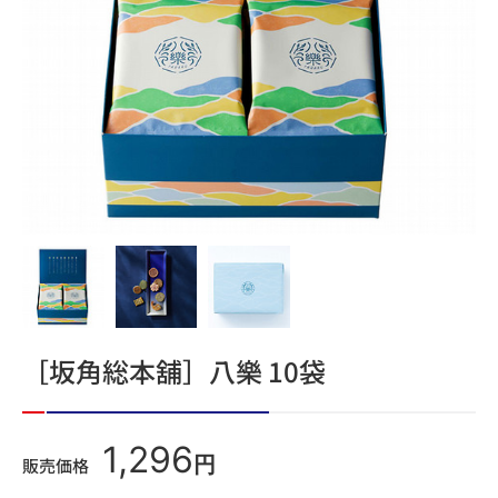
［坂角総本舖］八樂 10袋
1,296
円
販売価格