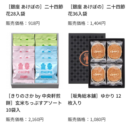
［銀座 あけぼの］二十四節
［銀座 あけぼの］二十四節
花28入袋
花36入袋
販売価格：918
円
販売価格：1,404
円
［きりのさか by 中央軒煎
［坂角総本舖］ゆかり 12
餅］玄米ちっぷすアソート
枚入り
10袋入
販売価格：2,160
円
販売価格：1,080
円