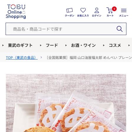
0
クーポン
お気に入り
ログイン
カート
メニュー
東武のギフト
フード
お酒・ワイン
コスメ
TOP（
東武の食品
）
［全国銘菓撰］福岡 山口油屋福太郎 めんべい プレー