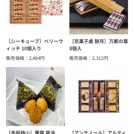
［シーキューブ］ベリーウ
［京菓子處 鼓月］万都の葉
ィッチ 10個入り
8個入
販売価格：2,484
円
販売価格：2,312
円
［赤坂柿山］慶凰 醤油
［アンテノール］アルティ