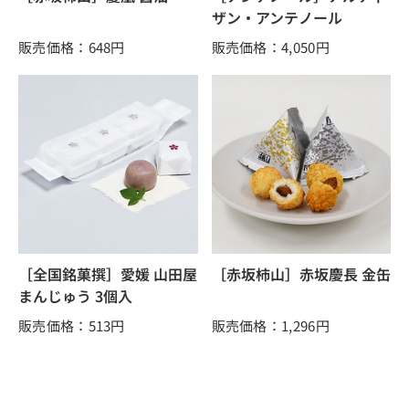
ザン・アンテノール
販売価格：648
円
販売価格：4,050
円
［全国銘菓撰］愛媛 山田屋
［赤坂柿山］赤坂慶長 金缶
まんじゅう 3個入
販売価格：513
円
販売価格：1,296
円