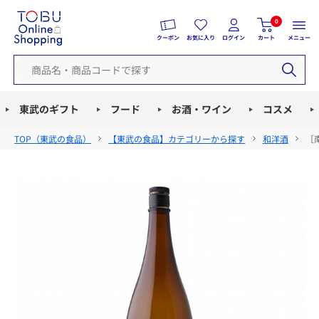
0
クーポン
お気に入り
ログイン
カート
メニュー
東武のギフト
フード
お酒・ワイン
コスメ
TOP（
東武の食品
）
【東武の食品】カテゴリーから探す
和洋酒
［