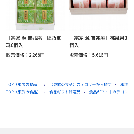
［宗家 源 吉兆庵］陸乃宝
［宗家 源 吉兆庵］桃泉果3
珠6個入
個入
販売価格：2,268
円
販売価格：5,616
円
TOP（
東武の食品
）
【東武の食品】カテゴリーから探す
和洋酒
TOP（
東武の食品
）
食品ギフト好適品
食品ギフト｜カテゴリー