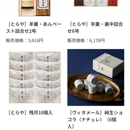
［とらや］羊羹・あんペー
［とらや］羊羹・最中詰合
スト詰合せ2号
せ6号
販売価格：5,616
円
販売価格：6,178
円
［とらや］残月10個入
［ヴィタメール］純生ショ
コラ（ナチュレ）〔6個
入〕