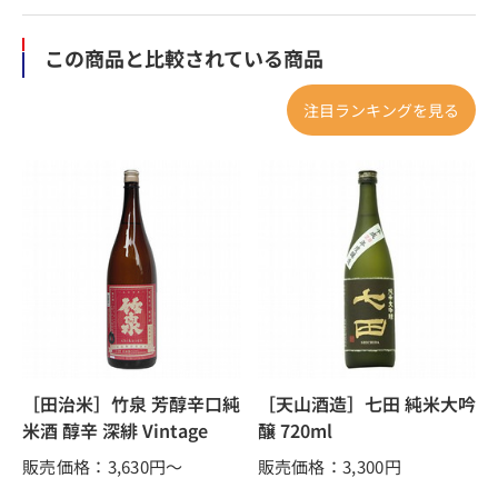
この商品と比較されている商品
注目ランキングを見る
［田治米］竹泉 芳醇辛口純
［天山酒造］七田 純米大吟
米酒 醇辛 深緋 Vintage
醸 720ml
販売価格：3,630
円～
販売価格：3,300
円