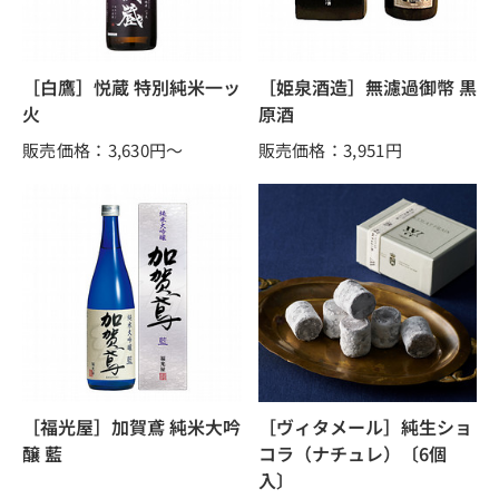
［白鷹］悦蔵 特別純米一ッ
［姫泉酒造］無濾過御幣 黒
火
原酒
販売価格：3,630
円～
販売価格：3,951
円
［福光屋］加賀鳶 純米大吟
［ヴィタメール］純生ショ
醸 藍
コラ（ナチュレ）〔6個
入〕