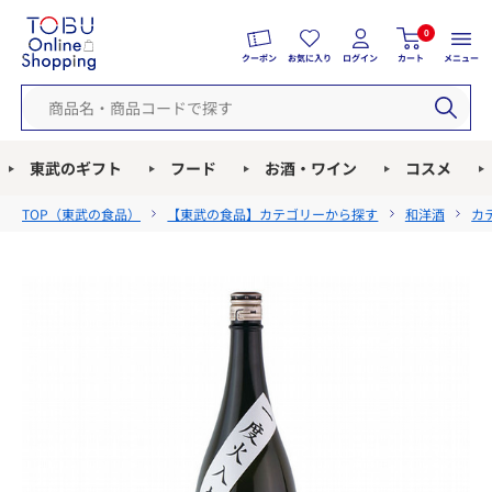
0
クーポン
お気に入り
ログイン
カート
メニュー
東武のギフト
フード
お酒・ワイン
コスメ
TOP（
東武の食品
）
【東武の食品】カテゴリーから探す
和洋酒
カ