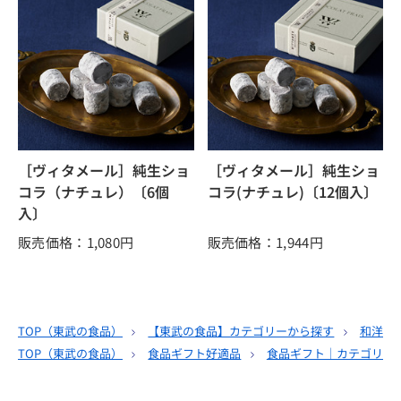
［ヴィタメール］純生ショ
［ヴィタメール］純生ショ
コラ（ナチュレ）〔6個
コラ(ナチュレ)〔12個入〕
入〕
販売価格：1,080
円
販売価格：1,944
円
TOP（
東武の食品
）
【東武の食品】カテゴリーから探す
和洋酒
TOP（
東武の食品
）
食品ギフト好適品
食品ギフト｜カテゴリー