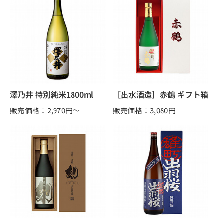
澤乃井 特別純米1800ml
［出水酒造］赤鶴 ギフト箱
販売価格：2,970
円～
販売価格：3,080
円