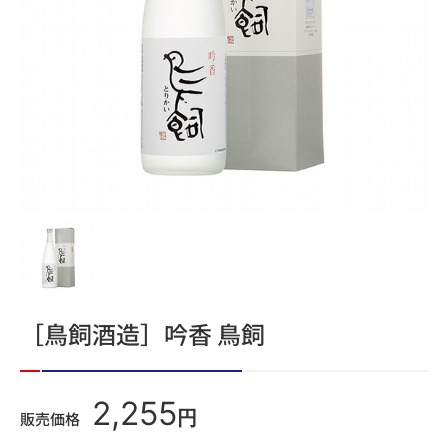
［鳥飼酒造］吟香 鳥飼
2,255
円
販売価格