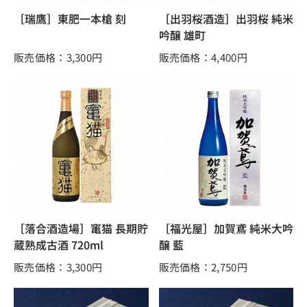
［瑞鷹］東肥一本槍 刻
［出羽桜酒造］出羽桜 純米
吟醸 雄町
販売価格：3,300
円
販売価格：4,400
円
［落合酒造場］竃猫 長期貯
［福光屋］加賀鳶 純米大吟
蔵熟成古酒 720ml
醸 藍
販売価格：3,300
円
販売価格：2,750
円