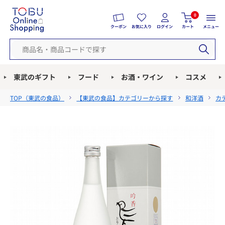
0
クーポン
お気に入り
ログイン
カート
メニュー
東武のギフト
フード
お酒・ワイン
コスメ
TOP（
東武の食品
）
【東武の食品】カテゴリーから探す
和洋酒
カ