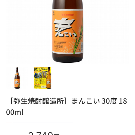
［弥生焼酎醸造所］まんこい 30度 18
00ml