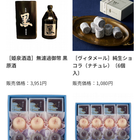
［姫泉酒造］無濾過御幣 黒
［ヴィタメール］純生ショ
原酒
コラ（ナチュレ）〔6個
入〕
販売価格：3,951
円
販売価格：1,080
円