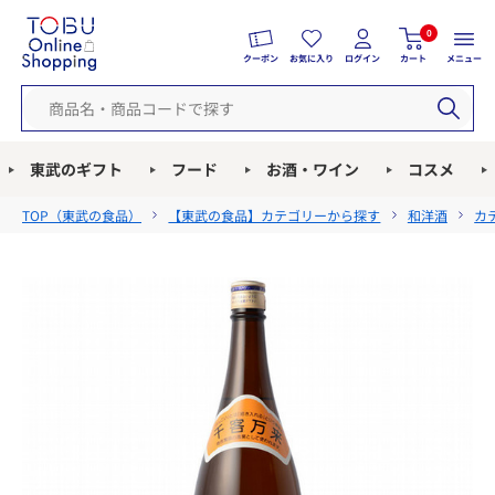
0
クーポン
お気に入り
ログイン
カート
メニュー
東武のギフト
フード
お酒・ワイン
コスメ
TOP（
東武の食品
）
【東武の食品】カテゴリーから探す
和洋酒
カ