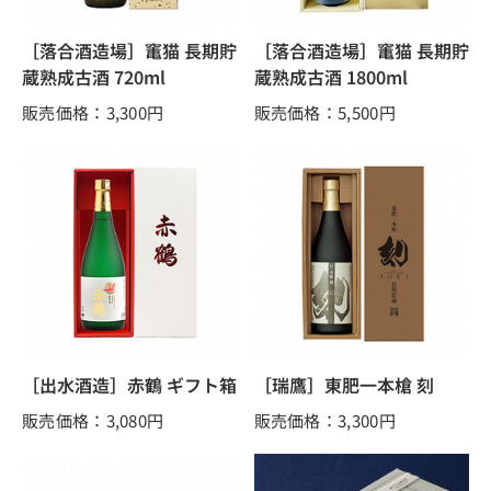
［落合酒造場］竃猫 長期貯
［落合酒造場］竃猫 長期貯
蔵熟成古酒 720ml
蔵熟成古酒 1800ml
販売価格：3,300
円
販売価格：5,500
円
［出水酒造］赤鶴 ギフト箱
［瑞鷹］東肥一本槍 刻
販売価格：3,080
円
販売価格：3,300
円