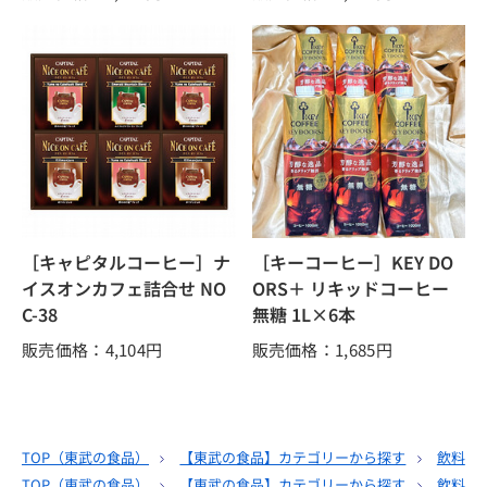
［キャピタルコーヒー］ナ
［キーコーヒー］KEY DO
イスオンカフェ詰合せ NO
ORS＋ リキッドコーヒー
C-38
無糖 1L×6本
販売価格：4,104
円
販売価格：1,685
円
TOP（
東武の食品
）
【東武の食品】カテゴリーから探す
飲料
TOP（
東武の食品
）
【東武の食品】カテゴリーから探す
飲料