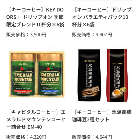
［キーコーヒー］KEY DO
［キーコーヒー］ドリップ
ORS＋ ドリップオン 季節
オン バラエティパック10
限定ブレンド10杯分×6袋
杯分×6袋
販売価格：3,500
円
販売価格：4,407
円
［キャピタルコーヒー］エ
［キーコーヒー］氷温熟成
メラルドマウンテンコーヒ
珈琲豆2種セット
ー詰合せ EM-40
販売価格：4,320
円
販売価格：4,644
円