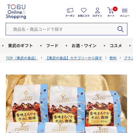
0
クーポン
お気に入り
ログイン
カート
メニュー
東武のギフト
フード
お酒・ワイン
コスメ
TOP（
東武の食品
）
【東武の食品】カテゴリーから探す
飲料
ブラ