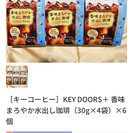
［キーコーヒー］KEY DOORS＋ 香味
まろやか水出し珈琲（30g×4袋）×6
個