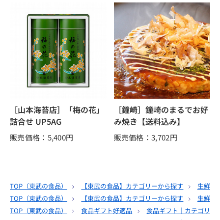
［山本海苔店］「梅の花」
［鐘崎］鐘崎のまるでお好
詰合せ UP5AG
み焼き【送料込み】
販売価格：5,400
円
販売価格：3,702
円
TOP（
東武の食品
）
【東武の食品】カテゴリーから探す
生鮮食
TOP（
東武の食品
）
【東武の食品】カテゴリーから探す
生鮮食
TOP（
東武の食品
）
食品ギフト好適品
食品ギフト｜カテゴリー