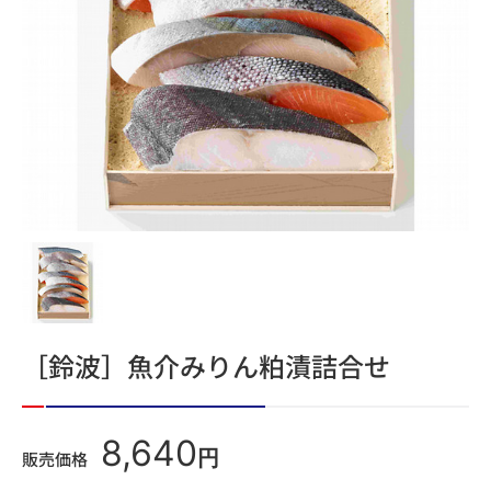
［鈴波］魚介みりん粕漬詰合せ
8,640
円
販売価格