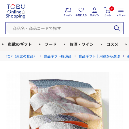
0
クーポン
お気に入り
ログイン
カート
メニュー
東武のギフト
フード
お酒・ワイン
コスメ
TOP（
東武の食品
）
食品ギフト好適品
食品ギフト｜用途から選ぶ