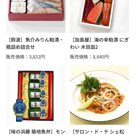
［鈴波］魚介みりん粕漬・
［加島屋］海の幸粕漬 にぎ
瓶詰め詰合せ
わい 木目函2
販売価格：5,832
円
販売価格：8,640
円
［味の浜藤 築地魚弁］モン
［サロン・ド・テ シェ松