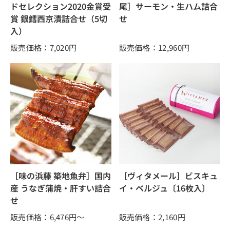
ドセレクション2020金賞受
尾］サーモン・生ハム詰合
賞 銀鱈西京漬詰合せ（5切
せ
入）
販売価格：7,020
円
販売価格：12,960
円
［味の浜藤 築地魚弁］国内
［ヴィタメール］ビスキュ
産 うなぎ蒲焼・肝すい詰合
イ・ベルジュ〔16枚入〕
せ
販売価格：6,476
円～
販売価格：2,160
円