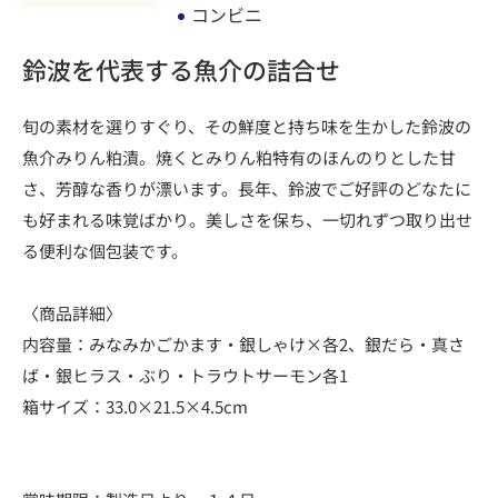
コンビニ
鈴波を代表する魚介の詰合せ
旬の素材を選りすぐり、その鮮度と持ち味を生かした鈴波の
魚介みりん粕漬。焼くとみりん粕特有のほんのりとした甘
さ、芳醇な香りが漂います。長年、鈴波でご好評のどなたに
も好まれる味覚ばかり。美しさを保ち、一切れずつ取り出せ
る便利な個包装です。
〈商品詳細〉
内容量：みなみかごかます・銀しゃけ×各2、銀だら・真さ
ば・銀ヒラス・ぶり・トラウトサーモン各1
箱サイズ：33.0×21.5×4.5cm