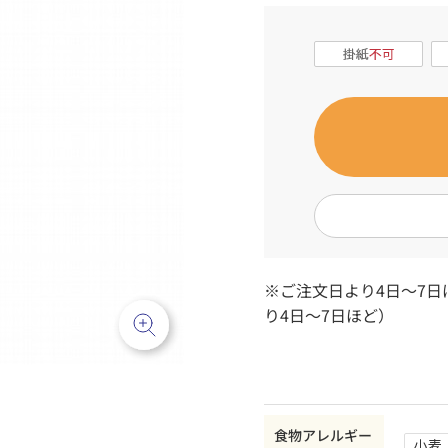
※ご注文日より4日～7
り4日～7日ほど）
食物アレルギー