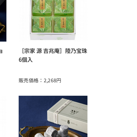
ョ
［宗家 源 吉兆庵］陸乃宝珠
〕
6個入
販売価格：2,268
円