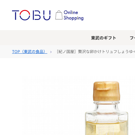
東武のギフト
フ
TOP（
東武の食品
）
［紀ノ国屋］贅沢な卵かけトリュフしょうゆ＜