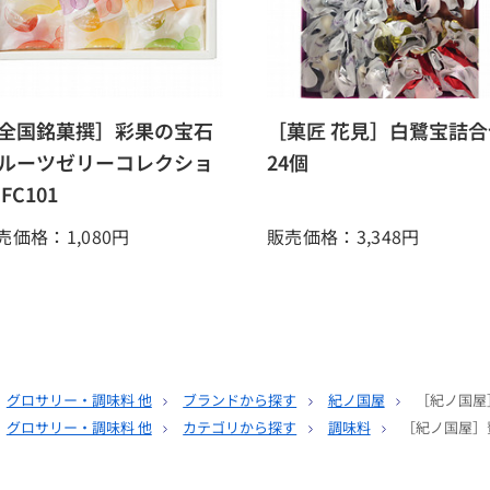
全国銘菓撰］彩果の宝石
［菓匠 花見］白鷺宝詰合
ルーツゼリーコレクショ
24個
 FC101
売価格：1,080
円
販売価格：3,348
円
グロサリー・調味料 他
ブランドから探す
紀ノ国屋
［紀ノ国屋
グロサリー・調味料 他
カテゴリから探す
調味料
［紀ノ国屋］