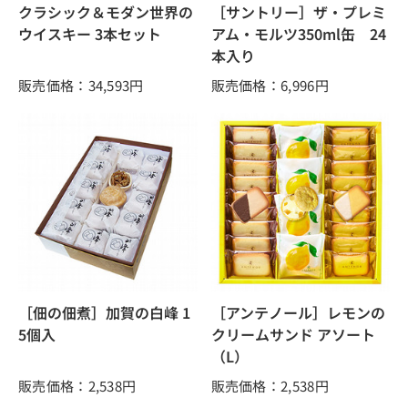
クラシック＆モダン世界の
［サントリー］ザ・プレミ
ウイスキー 3本セット
アム・モルツ350ml缶 24
本入り
販売価格：34,593
円
販売価格：6,996
円
［佃の佃煮］加賀の白峰 1
［アンテノール］レモンの
5個入
クリームサンド アソート
（L）
販売価格：2,538
円
販売価格：2,538
円