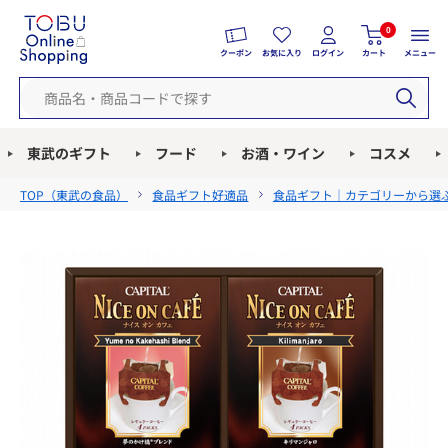
0
クーポン
お気に入り
ログイン
カート
メニュー
東武のギフト
フード
お酒・ワイン
コスメ
TOP（
東武の食品
）
食品ギフト好適品
食品ギフト｜カテゴリーから選