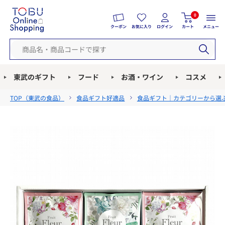
0
クーポン
お気に入り
ログイン
カート
メニュー
東武のギフト
フード
お酒・ワイン
コスメ
TOP（
東武の食品
）
食品ギフト好適品
食品ギフト｜カテゴリーから選