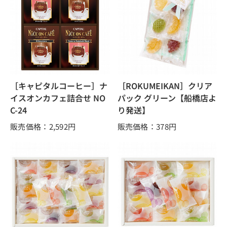
［キャピタルコーヒー］ナ
［ROKUMEIKAN］クリア
イスオンカフェ詰合せ NO
パック グリーン【船橋店よ
C-24
り発送】
販売価格：2,592
円
販売価格：378
円