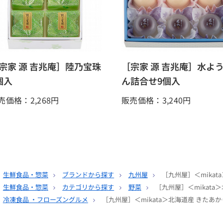
宗家 源 吉兆庵］陸乃宝珠
［宗家 源 吉兆庵］水よ
個入
ん詰合せ9個入
売価格：2,268
円
販売価格：3,240
円
生鮮食品・惣菜
ブランドから探す
九州屋
［九州屋］＜mikat
生鮮食品・惣菜
カテゴリから探す
野菜
［九州屋］＜mikata
冷凍食品 ・フローズングルメ
［九州屋］＜mikata＞北海道産 きたあ