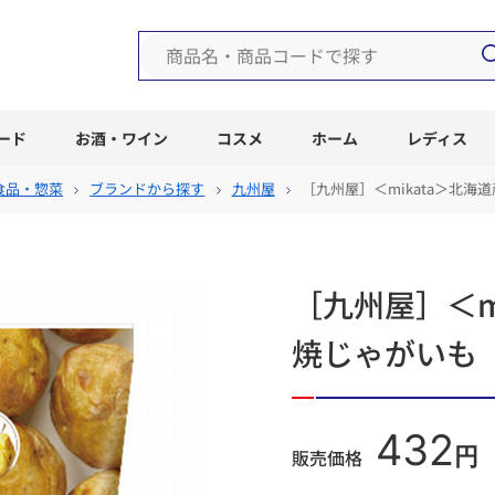
ード
お酒・ワイン
コスメ
ホーム
レディス
食品・惣菜
ブランドから探す
九州屋
［九州屋］＜mikata＞北海
［九州屋］＜m
焼じゃがいも
432
円
販売価格