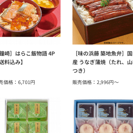
鐘崎］はらこ飯物語 4P
［味の浜藤 築地魚弁］国
送料込み】
産 うなぎ蒲焼（たれ、山
つき）
売価格：6,701
円
販売価格：2,996
円～