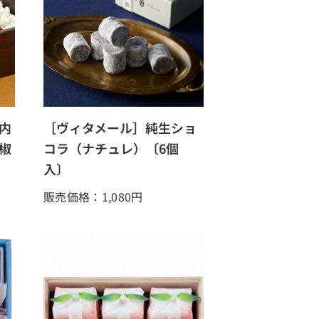
内
［ヴィタメール］純生ショ
椒
コラ（ナチュレ）〔6個
入〕
販売価格：1,080
円