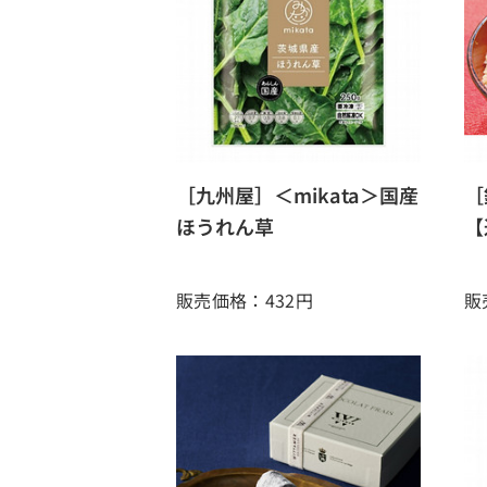
［九州屋］＜mikata＞国産
［
ほうれん草
【
販売価格：432
円
販