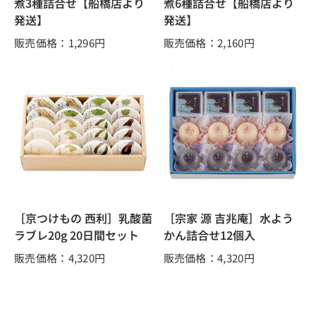
煮3種詰合せ【船橋店より
煮6種詰合せ【船橋店より
発送】
発送】
販売価格：1,296
円
販売価格：2,160
円
［京つけもの 西利］乳酸菌
［宗家 源 吉兆庵］水よう
ラブレ20g 20日間セット
かん詰合せ12個入
販売価格：4,320
円
販売価格：4,320
円