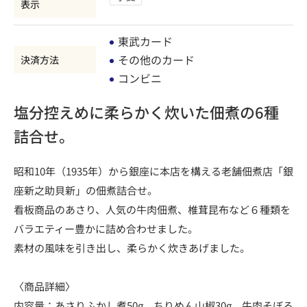
表示
東武カード
その他のカード
決済方法
コンビニ
塩分控えめに柔らかく炊いた佃煮の6種
詰合せ。
昭和10年（1935年）から銀座に本店を構える老舗佃煮店「銀
座新之助貝新」の佃煮詰合せ。
看板商品のあさり、人気の牛肉佃煮、椎茸昆布など６種類を
バラエティー豊かに詰め合わせました。
素材の風味を引き出し、柔らかく炊きあげました。
〈商品詳細〉
内容量：あさりふかし煮50g、ちりめん山椒30g、牛肉そぼろ