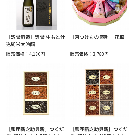
［惣誉酒造］惣誉 生もと仕
［京つけもの 西利］花車
込純米大吟醸
販売価格：4,180
円
販売価格：3,780
円
［銀座新之助貝新］つくだ
［銀座新之助貝新］つくだ