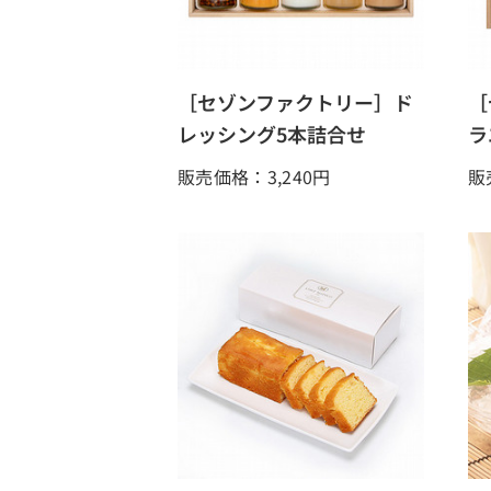
［セゾンファクトリー］ド
［
レッシング5本詰合せ
ラ
販売価格：3,240
円
販