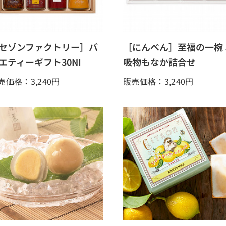
セゾンファクトリー］バ
［にんべん］至福の一椀 
エティーギフト30NI
吸物もなか詰合せ
売価格：3,240
円
販売価格：3,240
円