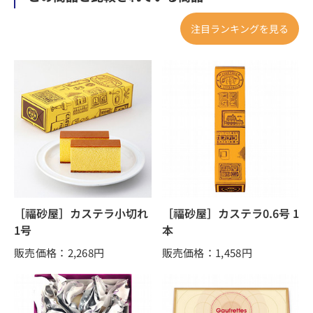
注目ランキングを見る
［福砂屋］カステラ小切れ
［福砂屋］カステラ0.6号 1
1号
本
販売価格：2,268
円
販売価格：1,458
円