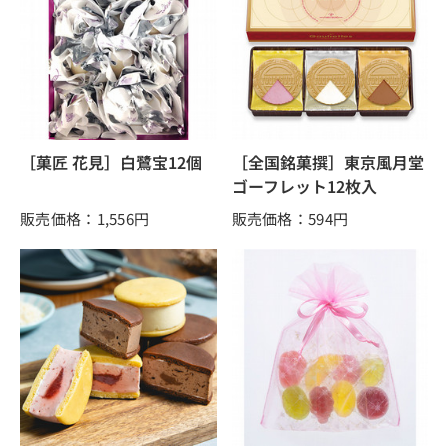
［菓匠 花見］白鷺宝12個
［全国銘菓撰］東京風月堂
ゴーフレット12枚入
販売価格：1,556
円
販売価格：594
円