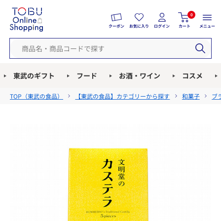
0
クーポン
お気に入り
ログイン
カート
メニュー
東武のギフト
フード
お酒・ワイン
コスメ
TOP（
東武の食品
）
【東武の食品】カテゴリーから探す
和菓子
ブ