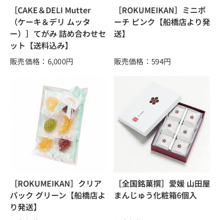
［CAKE＆DELI Mutter
［ROKUMEIKAN］ミニポ
（ケーキ＆デリ ムッタ
ーチ ピンク【船橋店より発
ー）］てがみ 詰め合わせセ
送】
ット【送料込み】
販売価格：6,000
円
販売価格：594
円
［ROKUMEIKAN］クリア
［全国銘菓撰］愛媛 山田屋
パック グリーン【船橋店よ
まんじゅう化粧箱6個入
り発送】