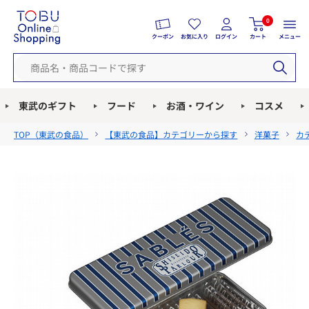
0
クーポン
お気に入り
ログイン
カート
メニュー
東武のギフト
フード
お酒・ワイン
コスメ
TOP（
東武の食品
）
【東武の食品】カテゴリーから探す
洋菓子
カ