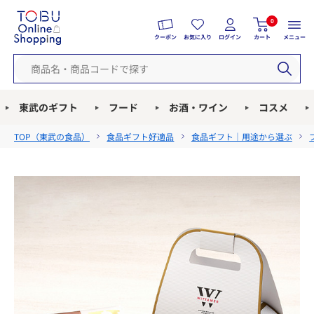
0
クーポン
お気に入り
ログイン
カート
メニュー
東武のギフト
フード
お酒・ワイン
コスメ
TOP（
東武の食品
）
食品ギフト好適品
食品ギフト｜用途から選ぶ