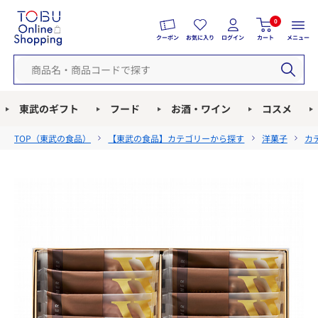
0
クーポン
お気に入り
ログイン
カート
メニュー
東武のギフト
フード
お酒・ワイン
コスメ
TOP（
東武の食品
）
【東武の食品】カテゴリーから探す
洋菓子
カ